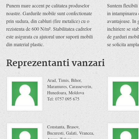
Punem mare accent pe calitatea produselor
Suntem flexibili 
noastre. Gardurile mobile sunt confectionate
in intampinarea c
prin sudura, din cabluri (fire metalice) cu o
avantajoase. In 
rezistenta de 600 N/m². Stabilitatea cadrelor
inchiriere se sta
este asigurata cu ajutorul unor suporti mobili
de garduri mobile
din material plastic.
se solicita ampla
Reprezentanti vanzari
Arad, Timis, Bihor,
Maramures, Carasseverin,
Hunedoara, Moldova
Tel: 0757 095 675
Constanta, Brasov,
Bucuresti, Galati, Vrancea,